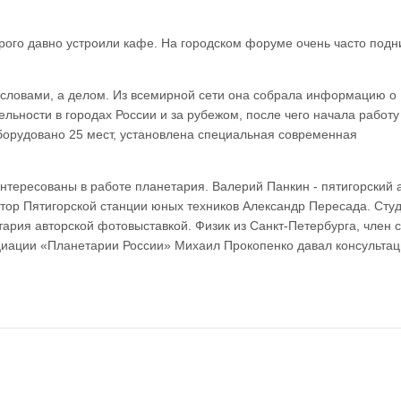
рого давно устроили кафе. На городском форуме очень часто под
 словами, а делом. Из всемирной сети она собрала информацию о
ьности в городах России и за рубежом, после чего начала работу
борудовано 25 мест, установлена специальная современная
нтересованы в работе планетария. Валерий Панкин - пятигорский 
ктор Пятигорской станции юных техников Александр Пересада. Сту
ария авторской фотовыставкой. Физик из Санкт-Петербурга, член 
оциации «Планетарии России» Михаил Прокопенко давал консультац