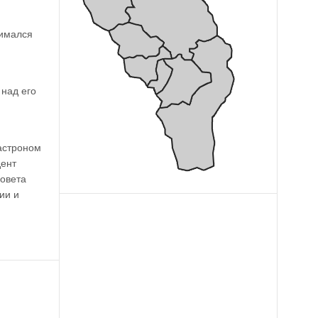
нимался
 над его
астроном
дент
совета
ии и