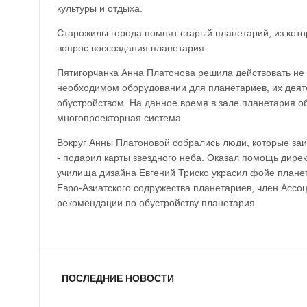
культуры и отдыха.
Старожилы города помнят старый планетарий, из кото
вопрос воссоздания планетария.
Пятигорчанка Анна Платонова решила действовать не
необходимом оборудовании для планетариев, их деятел
обустройством. На данное время в зале планетария о
многопроекторная система.
Вокруг Анны Платоновой собрались люди, которые заи
- подарил карты звездного неба. Оказал помощь дире
училища дизайна Евгений Триско украсил фойе планет
Евро-Азиатского содружества планетариев, член Асс
рекомендации по обустройству планетария.
ПОСЛЕДНИЕ НОВОСТИ