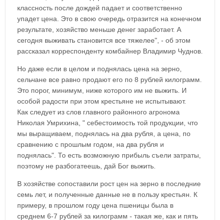
классность после дождей падает и соответственно
упадет цена. Это в свою очередь отразится на конечном
результате, хозяйство меньше денег заработает. А
сегодня выживать становится все тяжелее", - об этом
рассказал корреспонденту комбайнер Владимир Чуднов.
Но даже если в целом и поднялась цена на зерно,
сельчане все равно продают его по 8 рублей килограмм.
Это порог, минимум, ниже которого им не выжить. И
особой радости при этом крестьяне не испытывают.
Как следует из слов главного районного агронома
Николая Умрихина, " себестоимость той продукции, что
мы выращиваем, поднялась на два рубля, а цена, по
сравнению с прошлым годом, на два рубля и
поднялась". То есть возможную прибыль съели затраты,
поэтому не разбогатеешь, дай Бог выжить.
В хозяйстве сопоставили рост цен на зерно в последние
семь лет, и полученные данные не в пользу крестьян. К
примеру, в прошлом году цена пшеницы была в
среднем 6-7 рублей за килограмм - такая же, как и пять