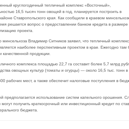
енный круглогодичный тепличный комплекс «Восточный»,
ностью 16,5 тысяч тонн овощей в год, планируется построить в
айоне Ставропольского края. Как сообщили в краевом минсельхоз
емя решается вопрос о предоставлении банком кредита в размере 
лизацию проекта.
о минсельхоза Владимир Ситников заявил, что тепличный комплекс
вляется наиболее перспективным проектом в крае. Ежегодно там 
 и качественной продукции.
личного комплекса площадью 22,7 га составит более 5,7 млрд руб
тва овощных культур (томаты и огурцы) — около 16,5 тыс. тонн в 
300 рабочих мест, а также обеспечит налоговые поступления в бюдж
й предполагается использование систем капельного орошения. С
и могут получить краткосрочный или инвестиционный кредит по став
ерального бюджета.