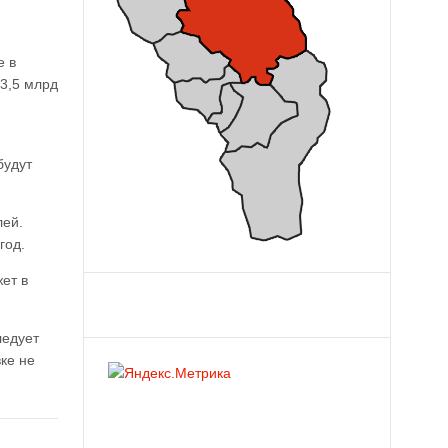
е в
3,5 млрд
будут
лей.
год.
ет в
ледует
ке не