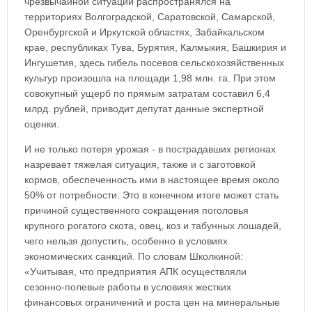
чрезвычайной ситуации распространялся на
территориях Волгоградской, Саратовской, Самарской,
Оренбургской и Иркутской областях, Забайкальском
крае, республиках Тува, Бурятия, Калмыкия, Башкирия и
Ингушетия, здесь гибель посевов сельскохозяйственных
культур произошла на площади 1,98 млн. га. При этом
совокупный ущерб по прямым затратам составил 6,4
млрд. рублей, приводит депутат данные экспертной
оценки.
И не только потеря урожая - в пострадавших регионах
назревает тяжелая ситуация, также и с заготовкой
кормов, обеспеченность ими в настоящее время около
50% от потребности. Это в конечном итоге может стать
причиной существенного сокращения поголовья
крупного рогатого скота, овец, коз и табунных лошадей,
чего нельзя допустить, особенно в условиях
экономических санкций. По словам Школкиной:
«Учитывая, что предприятия АПК осуществляли
сезонно-полевые работы в условиях жестких
финансовых ограничений и роста цен на минеральные