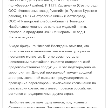
ОАО «Сыродел» (Ипатово), ООО «Европа»
(Кочубеевский район), ИП Г.П. Удовиченко (Светлоград),
ООО «Консервный завод Русский» (с. Русское Курского
района), ООО «Петровские нивы» (Светлоград),
ООО «Пятигорский хлебокомбинат» (Пятигорск).
Наибольшее количество золотых медалей – пять -
присвоено продукции ЗАО «Минеральные воды
Железноводска».
В ходе брифинга Николай Великдань отметил, что
политическая и экономическая конъюнктура рынка
постоянно меняется. В то же время остается
неизменным высочайшее качество ставропольской
продовольственной продукции, и это подтверждено на
мероприятии. Деловой программой международной
агропромышленной выставки предусматривалось
проведение переговоров и заключение соглашений по
реализации совместных инвестпроектов российских
регионов с предприятиями других стран.
Наиболее весом пакет документов, подписанных
Ставропольским краем. Заключены соглашения, между