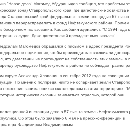
ника "Новое дело" Магомед Абдурашидов сообщил, что проблемы з
ресская зона) Ставропольского края, где дагестанские хозяйства 
тогда Ставропольский край федеральные земли площадью 57 тысяч 
становил перераспределить в фонд Нефтекумского района. Причем
 в бессрочном пользовании. Как сообщил журналист: "С 1994 года 
итражных судов. Даже дагестанский президент вмешивался".
омедсалам Магомедов обращался с письмом в адрес президента Ро
федеральное подчинение, чтобы производители заключали договор
, что дагестанцы не претендуют на собственность этих земель, а 
 аренду руководство Нефтекумского района не соблюдает равнопра
м округе Александр Хлопонин в сентябре 2012 года на совещании
туации. По мнению полпреда, никто не оспаривает земли Ставропо
дно поколение занимающихся скотоводством на этих территориях. "
которые исторически склонны заниматься отраслью, которой они
апелляционной инстанции дело о 57 тыс. га земель Нефтекумского 
публики. Об этом было заявлено 6 мая на пресс-конференции в
ернатора Владимиром Владимировым.