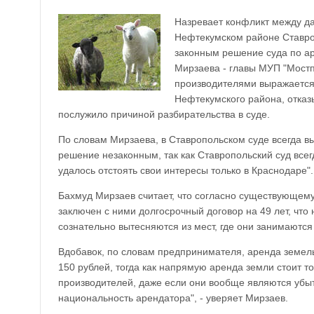
Назревает конфликт между д
Нефтекумском районе Ставро
законным решение суда по а
Мирзаева - главы МУП "Мостп
производителями выражается
Нефтекумского района, отказ
послужило причиной разбирательства в суде.
По словам Мирзаева, в Ставропольском суде всегда в
решение незаконным, так как Ставропольский суд всег
удалось отстоять свои интересы только в Краснодаре".
Бахмуд Мирзаев считает, что согласно существующему
заключен с ними долгосрочный договор на 49 лет, что
сознательно вытесняются из мест, где они занимаются
Вдобавок, по словам предпринимателя, аренда земель 
150 рублей, тогда как напрямую аренда земли стоит т
производителей, даже если они вообще являются убыт
национальность арендатора", - уверяет Мирзаев.