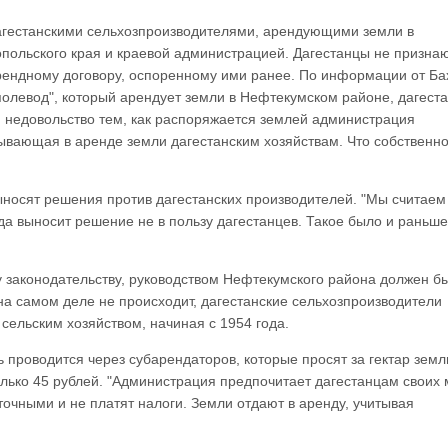
агестанскими сельхозпроизводителями, арендующими земли в
польского края и краевой администрацией. Дагестанцы не призна
рендному договору, оспоренному ими ранее. По информации от Б
олевод", который арендует земли в Нефтекумском районе, дагест
 недовольство тем, как распоряжается землей администрация
ывающая в аренде земли дагестанским хозяйствам. Что собственно
ыносят решения против дагестанских производителей. "Мы считаем
да выносит решение не в пользу дагестанцев. Такое было и раньше
 законодательству, руководством Нефтекумского района должен б
 на самом деле не происходит, дагестанские сельхозпроизводители
 сельским хозяйством, начиная с 1954 года.
проводится через субарендаторов, которые просят за гектар земли
олько 45 рублей. "Администрация предпочитает дагестанцам своих
очными и не платят налоги. Земли отдают в аренду, учитывая