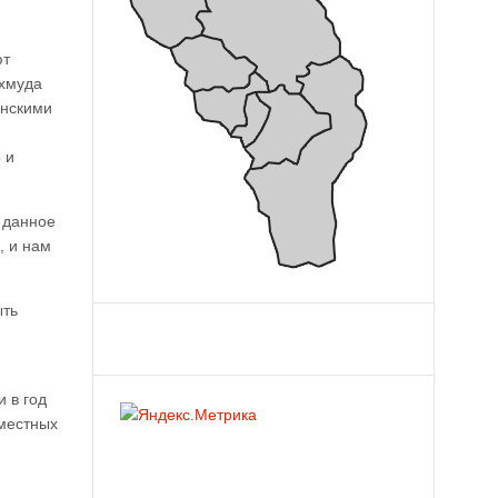
ют
ахмуда
анскими
 и
 данное
, и нам
ыть
 в год
 местных