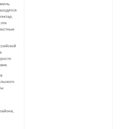
емель
находятся
гектар,
 эти
местные
ссийской
а
просто
вие.
 в
льского
Мы
района,