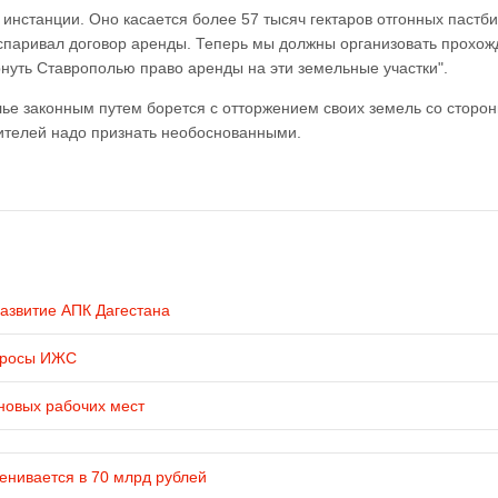
инстанции. Оно касается более 57 тысяч гектаров отгонных пастб
спаривал договор аренды. Теперь мы должны организовать прохо
нуть Ставрополью право аренды на эти земельные участки".
лье законным путем борется с отторжением своих земель со сторо
дителей надо признать необоснованными.
развитие АПК Дагестана
просы ИЖС
новых рабочих мест
енивается в 70 млрд рублей