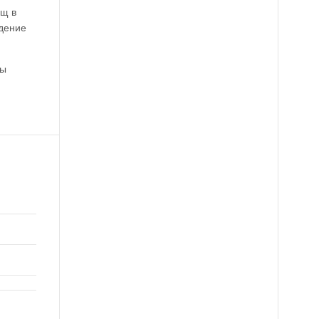
ищ в
ждение
ны