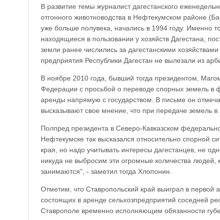
В развитие темы журналист дагестанского еженедель
отгонного животноводства в Нефтекумском районе (Бак
уже больше полувека, начались в 1994 году. Именно 
находящиеся в пользовании у хозяйств Дагестана, по
земли ранее числились за дагестанскими хозяйствами
предприятия Республики Дагестан не вылезали из арб
В ноябре 2010 года, бывший тогда президентом, Маг
Федерации с просьбой о переводе спорных земель в 
аренды напрямую с государством. В письме он отмечал
высказывают свое мнение, что при передаче земель в
Полпред президента в Северо-Кавказском федерально
Нефтекумске так высказался относительно спорной си
края, но надо учитывать интересы дагестанцев, не о
никуда не выбросим эти огромные количества людей, 
занимаются", - заметил тогда Хлопонин.
Отметим, что Ставропольский край выиграл в первой 
состоящих в аренде сельхозпредприятий соседней рес
Ставрополе временно исполняющим обязанности губ